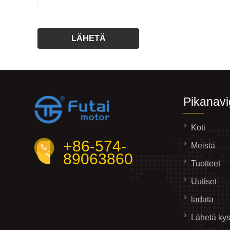
Pikanavi
Koti
+86-574-
Meistä
89063860
Tuotteet
Uutiset
ladata
Lähetä kys