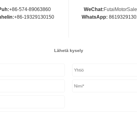
Puh:
+86-574-89063860
WeChat:
FutaiMotorSal
helin:
+86-19329130150
WhatsApp:
8619329130
Lähetä kysely