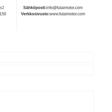
es2
Sähköposti:
info@futaimotor.com
150
Verkkosivusto:
www.futaimotor.com