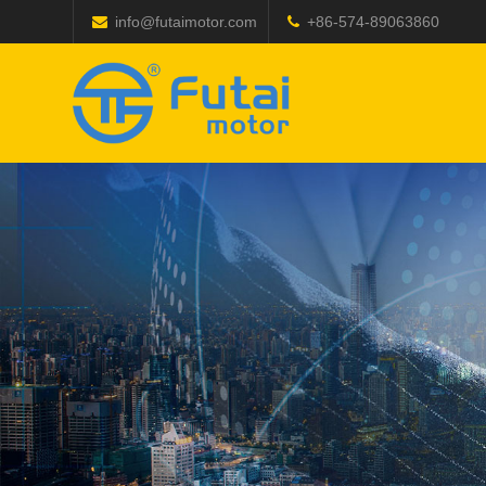
info@futaimotor.com
+86-574-89063860