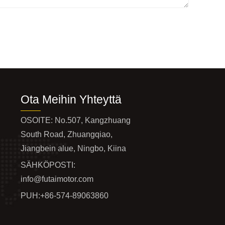
Ota Meihin Yhteyttä
OSOITE: No.507, Kangzhuang
South Road, Zhuangqiao,
Jiangbein alue, Ningbo, Kiina
SÄHKÖPOSTI:
info@futaimotor.com
PUH:
+86-574-89063860