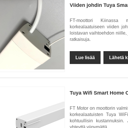
Viiden johdin Tuya Smar
FT-moottori Kiinassa m
korkealaatuiseen viiden joh
loistavan vaihtoehdon niille, 
ratkaisuja.
Lue lisää
Lähetä k
Tuya Wifi Smart Home C
FT Motor on moottorin valmist
korkealaatuisten Tuya WiF
kohtuullisin kustannuksin.
yhteyttä viipymättä.