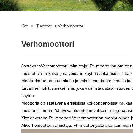
Koti
>
Tuotteet
>
Verhomoottori
Verhomoottori
Johtavana
Verhomoottori
valmistaja
,
Ft -moottori
on omistett
mukautuva ratkaisu, jota voidaan käyttää sekä asuin- että k
Moottorimme on suunniteltu ja valmistettu korkeimmalla laat
turvallinen lukitusmekanismi, joka varmistaa stabiilisuuden 
käytön.
Moottoria on saatavana erilaisissa kokoonpanoissa, mukaan 
mukaan. Tämä määritysvaihtoehtojen valikoima tarjoaa asiakka
Yhteenvetona,
Ft -moottori
"
Verhomoottori
on monipuolinen ja
Ali
Verhomoottori
valmistaja
,
Ft -moottori
jatkaa korkeimman la