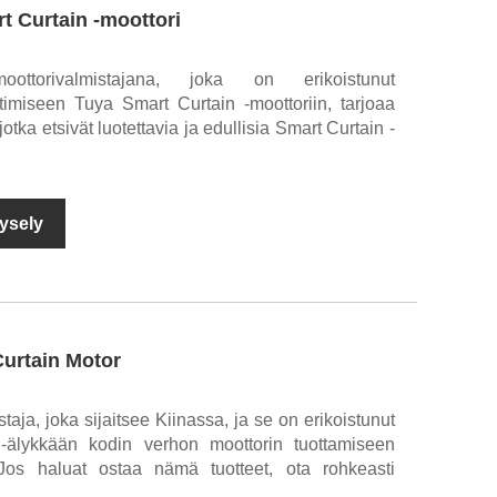
t Curtain -moottori
oottorivalmistajana, joka on erikoistunut
timiseen Tuya Smart Curtain -moottoriin, tarjoaa
jotka etsivät luotettavia ja edullisia Smart Curtain -
ysely
urtain Motor
aja, joka sijaitsee Kiinassa, ja se on erikoistunut
i-älykkään kodin verhon moottorin tuottamiseen
 Jos haluat ostaa nämä tuotteet, ota rohkeasti