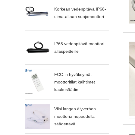
Korkean vedenpitävä IP68-
uima-altaan suojamoottori
IP65 vedenpitävä moottori
allaspeitteille
FCC: n hyväksymät
moottoritilat kaihtimet
kaukosäädin
Viisi langan älyverhon
moottoria nopeudella
säädettävä