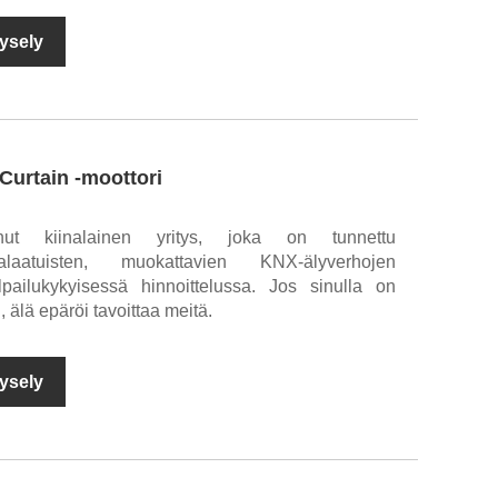
ysely
urtain -moottori
unut kiinalainen yritys, joka on tunnettu
ealaatuisten, muokattavien KNX-älyverhojen
lpailukykyisessä hinnoittelussa. Jos sinulla on
, älä epäröi tavoittaa meitä.
ysely