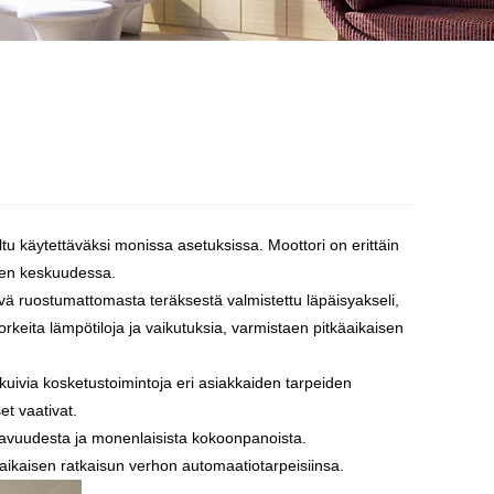
tu käytettäväksi monissa asetuksissa. Moottori on erittäin
iden keskuudessa.
ävä ruostumattomasta teräksestä valmistettu läpäisyakseli,
orkeita lämpötiloja ja vaikutuksia, varmistaen pitkäaikaisen
uivia kosketustoimintoja eri asiakkaiden tarpeiden
et vaativat.
ttavuudesta ja monenlaisista kokoonpanoista.
äaikaisen ratkaisun verhon automaatiotarpeisiinsa.