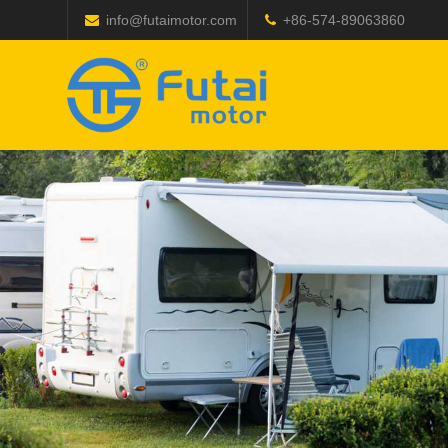
info@futaimotor.com
+86-574-89063860