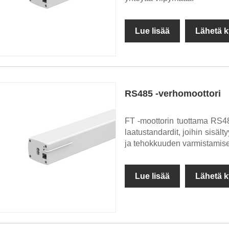
Lue lisää
Lähetä k
RS485 -verhomoottori
FT -moottorin tuottama RS48
laatustandardit, joihin sisäl
ja tehokkuuden varmistamise
Lue lisää
Lähetä k