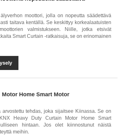
 älyverhon moottori, jolla on nopeutta säädettävä
asti taitava kentällä. Se keskittyy korkealaatuisten
oottorien valmistukseen. Niille, jotka etsivät
kkaita Smart Curtain -ratkaisuja, se on erinomainen
ysely
n Motor Home Smart Motor
a arvostettu tehdas, joka sijaitsee Kiinassa. Se on
an KNX Heavy Duty Curtain Motor Home Smart
ulliseen hintaan. Jos olet kiinnostunut näistä
hteyttä meihin.