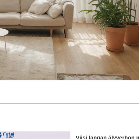
Viisi langan älyverhon 