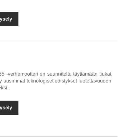
ysely
5 -verhomoottori on suunniteltu täyttämään tiukat
tyy uusimmat teknologiset edistykset luotettavuuden
ksi.
ysely