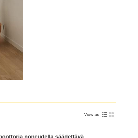
View as
moottoria nopeudella säädettävä