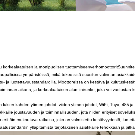
u korkealaatuisen ja monipuolisen tuottamiseen
verhomoottorit
Suunnitel
aupallisissa ympäristöissä, mikä tekee siitä suositun valinnan asiakka
u- ja luotettavuusstandardilla. Moottoreissa on kestävä ja kulutuskest
toiminnan aikana, ja korkealaatuisen alumiinirunko, joka voi vastustaa k
lukien kahden ytimen johdot, viiden ytimen johdot, WiFi, Tuya, 485 ja k
ille joustavuuden ja toiminnallisuuden, jota niiden erityiset sovelluks
 erittäin mukautuva ratkaisu, joka on valmistettu kestävyydestä, luote
atustandardin ylläpitämistä tarjotakseen asiakkaille tehokkaan ja pitk