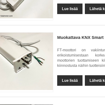
Lue lisää
Lähetä k
Muokattava KNX Smart C
FT-moottori on vakiint
erikoistumisestaan kork
moottorien tuottamiseen ki
kiinnostusta näihin tuotteisiin
Lue lisää
Lähetä k