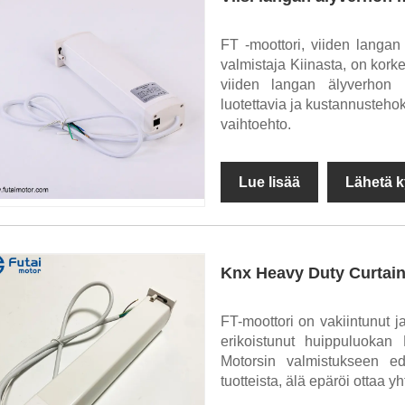
FT -moottori, viiden langan
valmistaja Kiinasta, on korke
viiden langan älyverhon m
luotettavia ja kustannusteho
vaihtoehto. ​
Lue lisää
Lähetä k
Knx Heavy Duty Curtai
FT-moottori on vakiintunut j
erikoistunut huippuluok
Motorsin valmistukseen ed
tuotteista, älä epäröi ottaa y