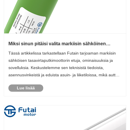
Miksi sinun pitäisi valita markiisin sähköinen
tasavirtaputkimoottori nykyaikaiseen
Tässä artikkelissa tarkastellaan Futain tarjoaman markiisin
kotiautomaatioon?
sähköisen tasavirtaputkimoottorin etuja, ominaisuuksia ja
sovelluksia. Keskustelemme sen teknisistä tiedoista,
asennusvinkeistä ja eduista asuin- ja liiketiloissa, mikä auttaa
sinua tekemään tietoisen päätöksen koti- tai
Lue lisää
yritysautomaatiopro......