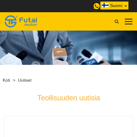
Suomi
Koti
>
Uutiset
Teollisuuden uutisia