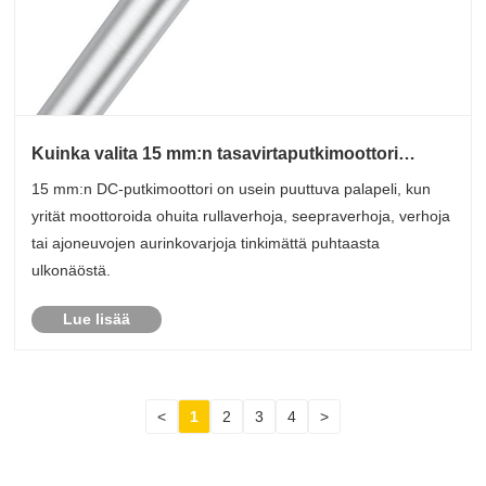
Kuinka valita 15 mm:n tasavirtaputkimoottori
ahtaisiin älyvarjostimiin?
15 mm:n DC-putkimoottori on usein puuttuva palapeli, kun
yrität moottoroida ohuita rullaverhoja, seepraverhoja, verhoja
tai ajoneuvojen aurinkovarjoja tinkimättä puhtaasta
ulkonäöstä.
Lue lisää
<
1
2
3
4
>