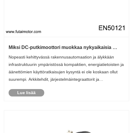
Miksi DC-putkimoottori muokkaa nykyaikaisia ​​
automatisoituja varjostus- ja ovijärjestelmiä?
Nopeasti kehittyvässä rakennusautomaation ja älykkään
infrastruktuurin ympäristössä kompaktien, energiatietoisten ja
äänettömien käyttöratkaisujen kysyntä ei ole koskaan ollut
suurempi. Arkkitehdit, järjestelmäintegraattorit ja
kiinteistöpäälliköt ovat vähitellen siirtymässä pois perinteisistä
Lue lisää
AC-oh......