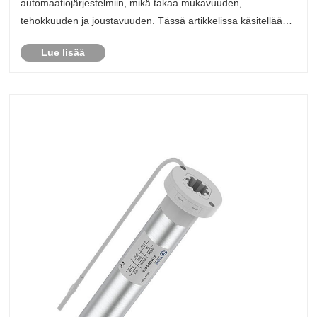
automaatiojärjestelmiin, mikä takaa mukavuuden,
tehokkuuden ja joustavuuden. Tässä artikkelissa käsitellään
tämän moottorin keskeisiä ominaisuuksia, etuja ja sovelluksia
Lue lisää
sekä sitä, kuinka se erottuu älykkäide......