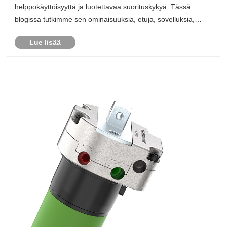
helppokäyttöisyyttä ja luotettavaa suorituskykyä. Tässä
blogissa tutkimme sen ominaisuuksia, etuja, sovelluksia,
asennusvinkkejä, huoltoohjeita ja tärkeimpiä näkökohtia
Lue lisää
valittaessa oikeaa moottoria projek......