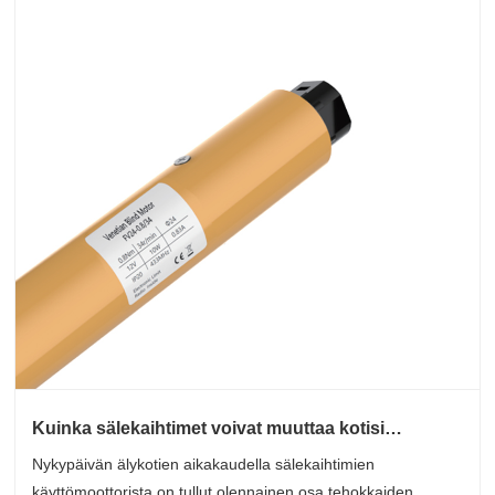
Kuinka sälekaihtimet voivat muuttaa kotisi
automaation
Nykypäivän älykotien aikakaudella sälekaihtimien
käyttömoottorista on tullut olennainen osa tehokkaiden,