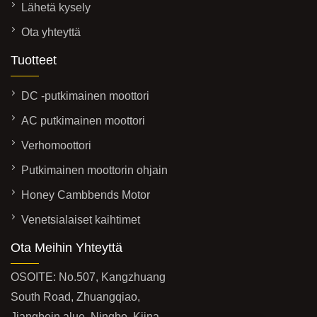
Lähetä kysely
Ota yhteyttä
Tuotteet
DC -putkimainen moottori
AC putkimainen moottori
Verhomoottori
Putkimainen moottorin ohjain
Honey Cambbends Motor
Venetsialaiset kaihtimet
Ota Meihin Yhteyttä
OSOITE: No.507, Kangzhuang
South Road, Zhuangqiao,
Jiangbein alue, Ningbo, Kiina