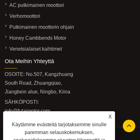
AC putkimainen moottori
Verhomoottori
Putkimainen moottorin ohjain
Honey Cambbends Motor
Venetsialaiset kaihtimet
Ota Meihin Yhteyttä
OSOITE: No.507, Kangzhuang
South Road, Zhuangqiao,
Jiangbein alue, Ningbo, Kiina
SÄHKÖPOSTI:
info@futaimotor.com
X
PUH:
+86-574-89063860
Käytämme evästeitä tarjotaksemme sinulle
paremman selauskokemuksen,
Safety Edge (toinen tuotteemme)