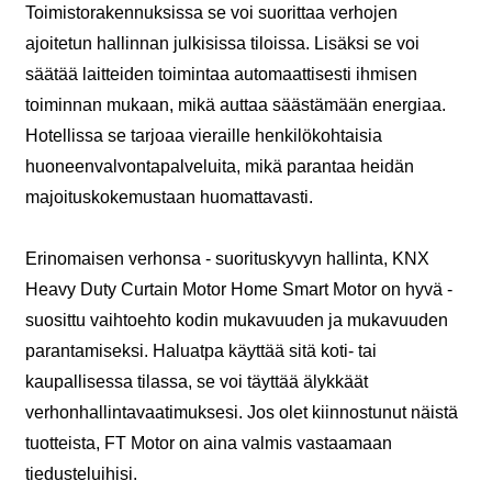
Toimistorakennuksissa se voi suorittaa verhojen
ajoitetun hallinnan julkisissa tiloissa. Lisäksi se voi
säätää laitteiden toimintaa automaattisesti ihmisen
toiminnan mukaan, mikä auttaa säästämään energiaa.
Hotellissa se tarjoaa vieraille henkilökohtaisia
huoneenvalvontapalveluita, mikä parantaa heidän
majoituskokemustaan huomattavasti.
Erinomaisen verhonsa - suorituskyvyn hallinta, KNX
Heavy Duty Curtain Motor Home Smart Motor on hyvä -
suosittu vaihtoehto kodin mukavuuden ja mukavuuden
parantamiseksi. Haluatpa käyttää sitä koti- tai
kaupallisessa tilassa, se voi täyttää älykkäät
verhonhallintavaatimuksesi. Jos olet kiinnostunut näistä
tuotteista, FT Motor on aina valmis vastaamaan
tiedusteluihisi.