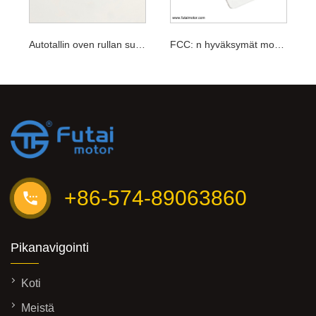
Autotallin oven rullan suljinohjain
FCC: n hyväksymät moottoritilat kaihtimet kaukosäädin
+86-574-89063860
Pikanavigointi
Koti
Meistä