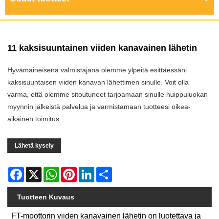
11 kaksisuuntainen viiden kanavainen lähetin
Hyvämaineisena valmistajana olemme ylpeitä esittäessäni
kaksisuuntaisen viiden kanavan lähettimen sinulle. Voit olla
varma, että olemme sitoutuneet tarjoamaan sinulle huippuluokan
myynnin jälkeistä palvelua ja varmistamaan tuotteesi oikea-
aikainen toimitus.
Lähetä kysely
Facebook
X
WhatsApp
Pinterest
LinkedIn
Share
Tuotteen Kuvaus
FT-moottorin viiden kanavainen lähetin on luotettava ja