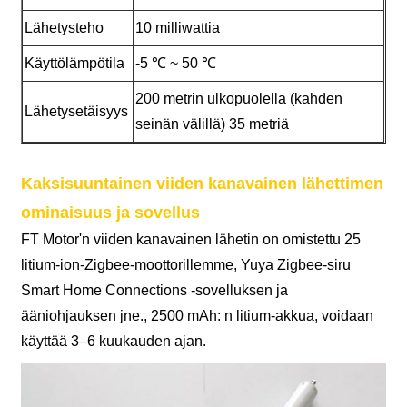
Lähetysteho
10 milliwattia
Käyttölämpötila
-5 ℃ ~ 50 ℃
200 metrin ulkopuolella (kahden
Lähetysetäisyys
seinän välillä) 35 metriä
Kaksisuuntainen viiden kanavainen lähettimen
ominaisuus ja sovellus
FT Motor'n viiden kanavainen lähetin on omistettu 25
litium-ion-Zigbee-moottorillemme, Yuya Zigbee-siru
Smart Home Connections -sovelluksen ja
ääniohjauksen jne., 2500 mAh: n litium-akkua, voidaan
käyttää 3–6 kuukauden ajan.