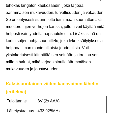
tehokas langaton kaukosäädin, joka tarjoaa
äärimmäisen mukavuuden, turvallisuuden ja vakauden.
Se on erityisesti suunniteltu toimimaan saumattomasti
moottoroitujen verhojen kanssa, jolloin voit käyttää niitä
helposti vain yhdellä napsautuksella. Lisäksi siinä on
kortin soljen pohjasuunnittelu, joka tekee säilytyksestä
helppoa ilman monimutkaisia johdotuksia. Voit
yksinkertaisesti kiinnittää sen seinään ja irrottaa sen
milloin haluat, mikä tarjoaa sinulle äärimmäisen
mukavuuden ja joustavuuden.
Kaksisuuntainen viiden kanavainen lähetin
(eritelmä)
Tulojännite
3V (2x AAA)
Lähetystaajuus
433,925MHz