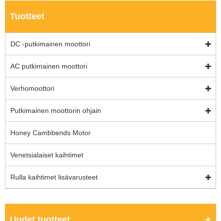
Tuotteet
DC -putkimainen moottori
AC putkimainen moottori
Verhomoottori
Putkimainen moottorin ohjain
Honey Cambbends Motor
Venetsialaiset kaihtimet
Rulla kaihtimet lisävarusteet
Uudet tuotteet