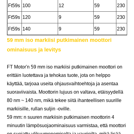
Ft59s
100
12
59
230
Ft59s
120
9
59
230
Ft59s
140
9
59
230
59 mm iso markiisi putkimainen moottori
ominaisuus ja levitys
FT Motor'n 59 mm iso markiisi putkimainen moottori on
erittäin luotettava ja tehokas tuote, jota on helppo
käyttää, tarjoaa useita ohjausvaihtoehtoja ja asentaa
suoraviivaista. Moottorin lujuus on valtava, etäisyydellä
80 nm ~ 140 nm, mikä tekee siitä ihanteellisen suurille
markiisille, rullan suljin -oville.
59 mm: n suuren markiisin putkimaisen moottorin 4
minuutin lämpösuojaominaisuus varmistaa, että moottori
on suojattu ylikuumenemiselta ja vaurioilta, mikä lisää