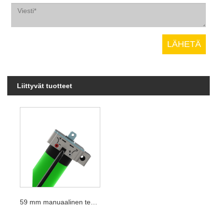
Liittyvät tuotteet
59 mm manuaalinen teollisuusoven moottori