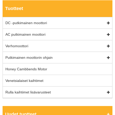
Tuotteet
DC -putkimainen moottori
AC putkimainen moottori
Verhomoottori
Putkimainen moottorin ohjain
Honey Cambbends Motor
Venetsialaiset kaihtimet
Rulla kaihtimet lisävarusteet
Uudet tuotteet