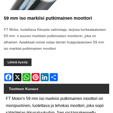
59 mm iso markiisi putkimainen moottori
FT Motor, luotettava Kiinasta valmistaja, tarjoaa korkealaatuisen
59 mm: n suuren markiisin putkimaisen moottorin, joka on
alhainen. Asiakkaat voivat ostaa tämän huippulaatuisen 59 mm
iso markiisi putkimainen moottori
Lähetä kysely
Facebook
X
WhatsApp
Pinterest
LinkedIn
Share
Tuotteen Kuvaus
FT Motor'n 59 mm iso markiisi putkimainen moottori on
monipuolinen, luotettava ja tehokas moottori, joka sopii
sähkötelan ikkunaluukuihin. Sen sisäänrakennettu