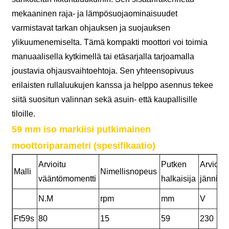
mekaaninen raja- ja lämpösuojaominaisuudet
varmistavat tarkan ohjauksen ja suojauksen
ylikuumenemiselta. Tämä kompakti moottori voi toimia
manuaalisella kytkimellä tai etäsarjalla tarjoamalla
joustavia ohjausvaihtoehtoja. Sen yhteensopivuus
erilaisten rullaluukujen kanssa ja helppo asennus tekee
siitä suositun valinnan sekä asuin- että kaupallisille
tiloille.
59 mm iso markiisi putkimainen
moottoriparametri (spesifikaatio)
Arvioitu
Putken
Arvioitu
Malli
Nimellisnopeus
vääntömomentti
halkaisija
jännite
N.M
rpm
mm
V
Ft59s
80
15
59
230